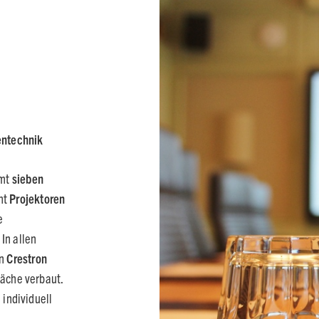
entechnik
mt
sieben
ht
Projektoren
e
. In allen
in
Crestron
läche verbaut.
 individuell